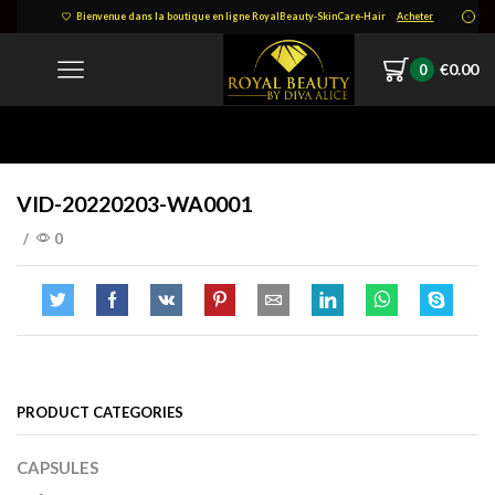
Bienvenue dans la boutique en ligne RoyalBeauty-SkinCare-Hair
Acheter
€
0.00
0
Home
VID-20220203-WA0001
VID-20220203-WA0001
/
0
PRODUCT CATEGORIES
CAPSULES