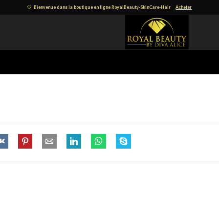
Bienvenue dans la boutique en ligne RoyalBeauty-SkinCare-Hair
Acheter