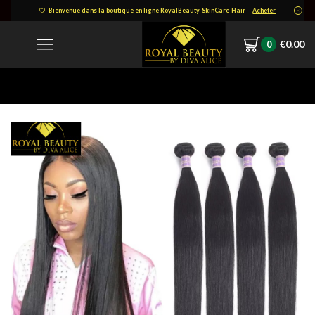
Bienvenue dans la boutique en ligne RoyalBeauty-SkinCare-Hair
Acheter
€
0.00
0
Home
-220215312-340303638