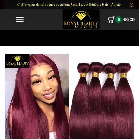
Bienvenue dans la boutique en ligne RoyalBeauty-SkinCare-Hair
Acheter
€
0.00
0
Home
766778241-1090736115