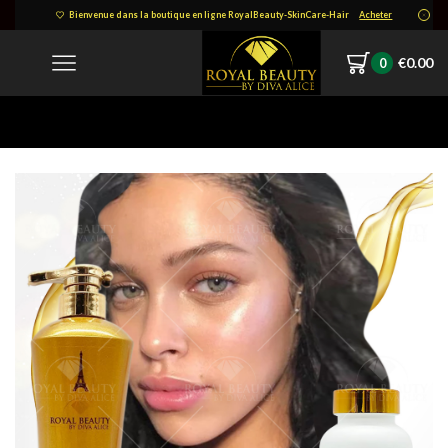
Bienvenue dans la boutique en ligne RoyalBeauty-SkinCare-Hair
Acheter
€
0.00
0
Home
Product Image Design 48