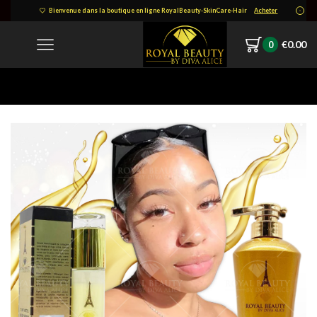
Bienvenue dans la boutique en ligne RoyalBeauty-SkinCare-Hair
Acheter
€
0.00
0
Home
Product Image Design 40