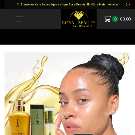
Bienvenue dans la boutique en ligne RoyalBeauty-SkinCare-Hair
Acheter
€
0.00
0
Home
Product Image Design 47