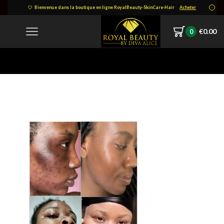
Bienvenue dans la boutique en ligne RoyalBeauty-SkinCare-Hair
Acheter
€
0.00
0
Home
1654798222247