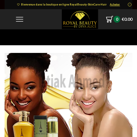
Bienvenue dans la boutique en ligne RoyalBeauty-SkinCare-Hair
Acheter
€
0.00
0
Home
Product Image Design 27-3-1