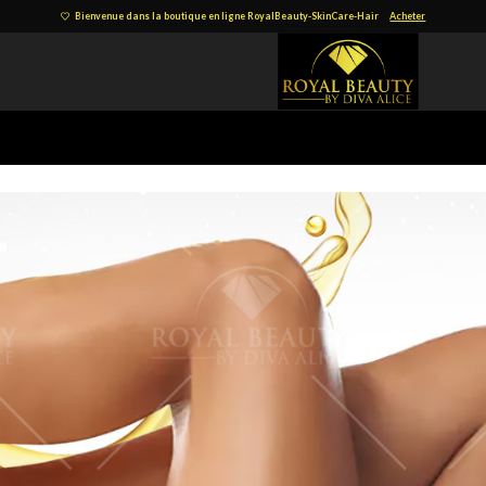
Bienvenue dans la boutique en ligne RoyalBeauty-SkinCare-Hair
Acheter