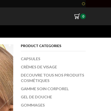
0
Return to previous page
PRODUCT CATEGORIES
CAPSULES
CRÈMES DE VISAGE
DECOUVRE TOUS NOS PRODUITS
COSMÉTIQUES
GAMME SOIN CORPOREL
GEL DE DOUCHE
GOMMAGES