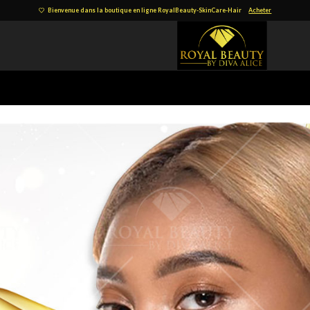
Bienvenue dans la boutique en ligne RoyalBeauty-SkinCare-Hair
Acheter