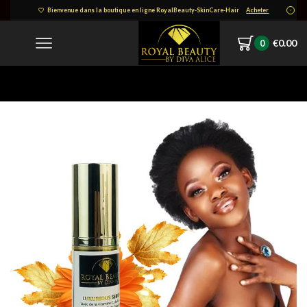
Bienvenue dans la boutique en ligne RoyalBeauty-SkinCare-Hair
Acheter
€
0.00
0
Home
IMG-20211217-WA0009-1