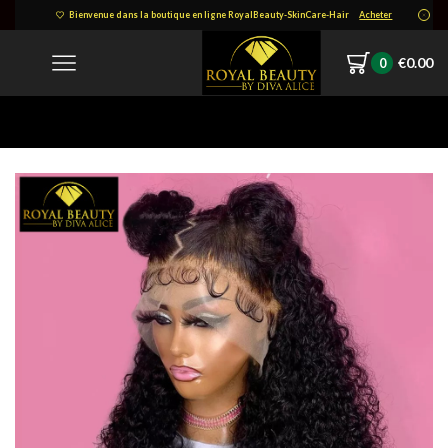
Bienvenue dans la boutique en ligne RoyalBeauty-SkinCare-Hair
Acheter
€
0.00
0
Home
-14995635561509276271