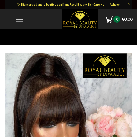
Bienvenue dans la boutique en ligne RoyalBeauty-SkinCare-Hair
Acheter
€
0.00
0
Home
Internet_20220426_103724_6